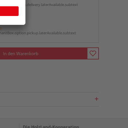
antBox.option.delivery.laterAvailable.subtext
abholen
g:
antBox.option.pickup.laterAvailable.subtext
In den Warenkorb
Die HolzLand-Kooperation