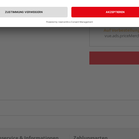
vue.ads.priceMerch
Beim Händler 
Auf Vorbestellun
vue.ads.priceMerch
service & Informationen
Zahlungsarten