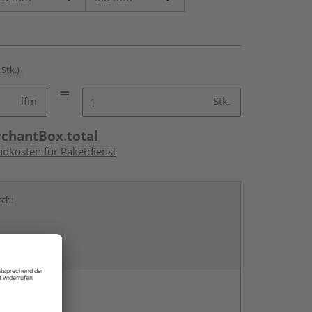
 Stk.)
lfm
Stk.
rchantBox.total
ndkosten für Paketdienst
rch:
en
g: