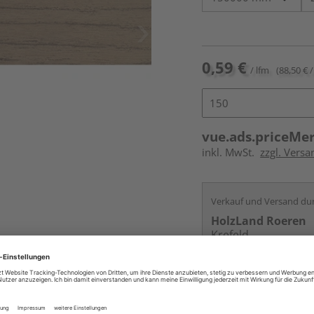
0,59 €
/ lfm
(88,50 € /
vue.ads.priceMe
inkl. MwSt.
zzgl. Versa
Verkauf und Versand du
HolzLand Roeren
Krefeld
Services
Kontakt
Online bestell
Auf Vorbestellun