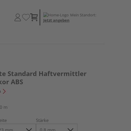
Mein Standort:
Jetzt angeben
te Standard Haftvermittler
kor ABS
n
50 m
eite
Stärke