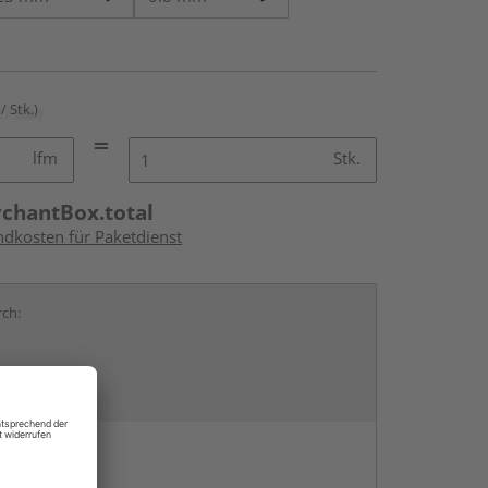
/ Stk.)
lfm
Stk.
rchantBox.total
ndkosten für Paketdienst
rch:
en
g: