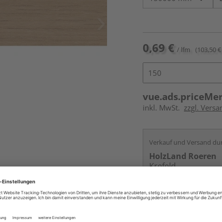
0,69 €
/ lfm
(103,50 € 
vue.ads.priceMe
inkl. MwSt.
zzgl. Versa
Verkauf und Versand du
HolzLand Roeren
Krefeld
Services
Kontakt
Online bestell
Auf Vorbestellun