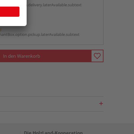
antBox.option.delivery.laterAvailable.subtext
abholen
g:
antBox.option.pickup.laterAvailable.subtext
In den Warenkorb
Die HolzLand-Kooperation