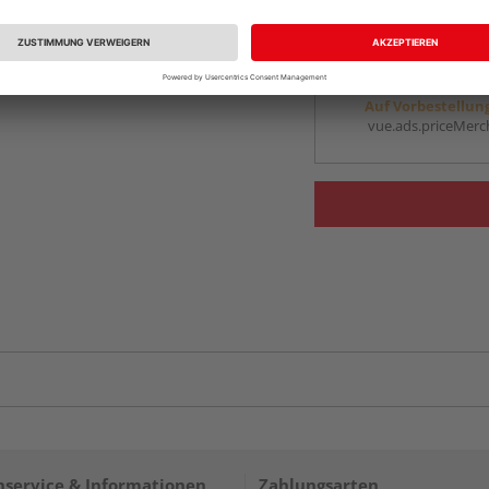
vue.ads.priceMerch
Beim Händler 
Auf Vorbestellun
vue.ads.priceMerch
service & Informationen
Zahlungsarten