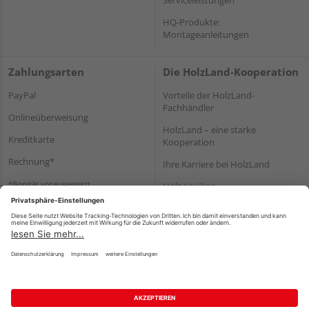
HQ-Produkte:
Montageanleitungen
Zahlungsarten
Die HolzLand-Kooperation
PayPal
Vorteile der HolzLand-
Fachhändler
Onlineüberweisung
HolzLand – eine starke
Kreditkarte
Kooperation
Rechnung*
Ihre Karriere bei HolzLand
*Bonität vorausgesetzt
Holz-Lexikon
Bauanleitungen
HolzLand Mitglieder-Bereich
Impressum
Datenschutz
Nutzungsbedingungen