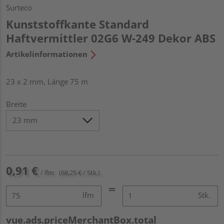
Surteco
Kunststoffkante Standard
Haftvermittler 02G6 W-249 Dekor ABS
Artikelinformationen
23 x 2 mm, Länge 75 m
Breite
0,91 €
/ lfm
(68,25 € / Stk.)
lfm
Stk.
vue.ads.priceMerchantBox.total