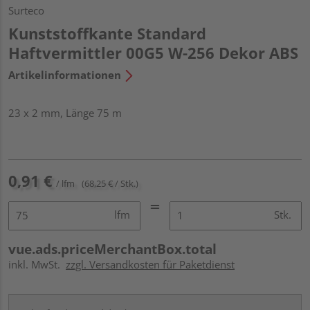
Surteco
Kunststoffkante Standard
Haftvermittler 00G5 W-256 Dekor ABS
Artikelinformationen
23 x 2 mm, Länge 75 m
0,91 €
/ lfm
(68,25 € / Stk.)
lfm
Stk.
vue.ads.priceMerchantBox.total
inkl. MwSt.
zzgl. Versandkosten für Paketdienst