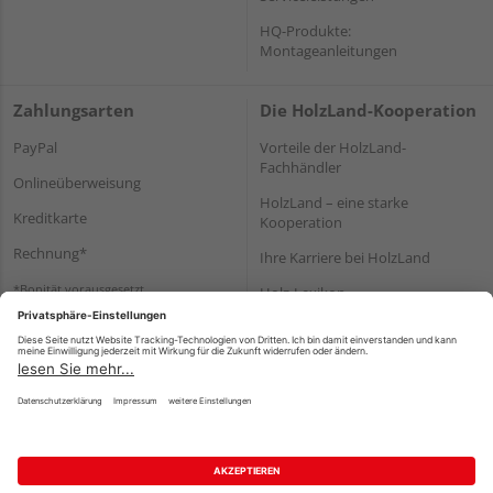
HQ-Produkte:
Montageanleitungen
Zahlungsarten
Die HolzLand-Kooperation
PayPal
Vorteile der HolzLand-
Fachhändler
Onlineüberweisung
HolzLand – eine starke
Kreditkarte
Kooperation
Rechnung*
Ihre Karriere bei HolzLand
*Bonität vorausgesetzt
Holz-Lexikon
Bauanleitungen
HolzLand Mitglieder-Bereich
Impressum
Datenschutz
Nutzungsbedingungen
Barrierefreiheitserklärung
Vertrag widerrufen