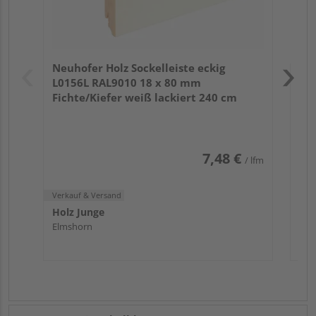
Verk
Hol
Neuhofer Holz Sockelleiste eckig
Mön
L0156L RAL9010 18 x 80 mm
Fichte/Kiefer weiß lackiert 240 cm
7,48 €
/ lfm
Verkauf & Versand
Holz Junge
Elmshorn