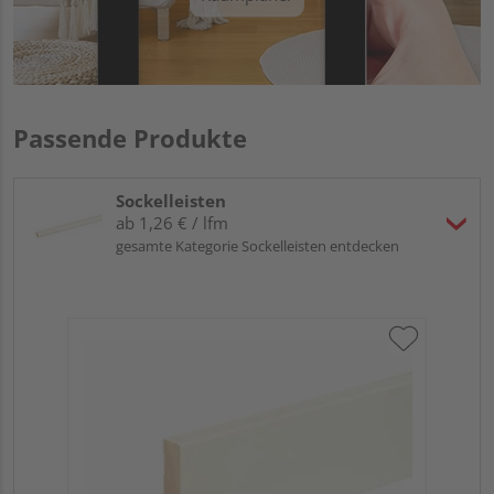
Passende Produkte
Sockelleisten
ab 1,26 € / lfm
gesamte Kategorie Sockelleisten entdecken
Neu
fol
cm