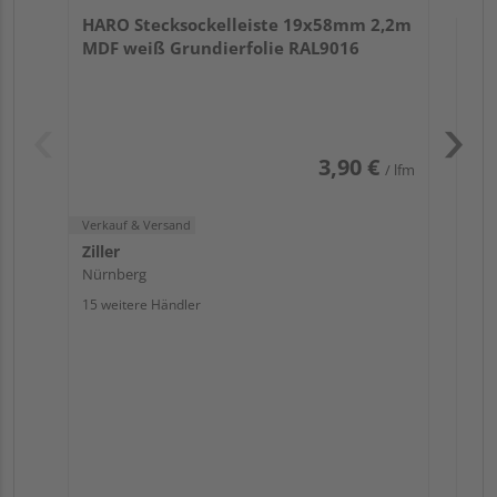
Zill
HARO Stecksockelleiste 19x58mm 2,2m
Nür
MDF weiß Grundierfolie RAL9016
13 w
3,90 €
/ lfm
Verkauf & Versand
Ziller
Nürnberg
15 weitere Händler