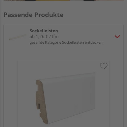
Passende Produkte
Sockelleisten
ab 1,26 € / lfm
gesamte Kategorie Sockelleisten entdecken
HA
wei
Verk