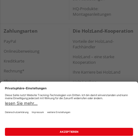
HQ-Produkte:
Montageanleitungen
Zahlungsarten
Die HolzLand-Kooperation
PayPal
Vorteile der HolzLand-
Fachhändler
Onlineüberweisung
HolzLand – eine starke
Kreditkarte
Kooperation
Rechnung*
Ihre Karriere bei HolzLand
*Bonität vorausgesetzt
Holz-Lexikon
Bauanleitungen
HolzLand Mitglieder-Bereich
Impressum
Datenschutz
Nutzungsbedingungen
Barrierefreiheitserklärung
Vertrag widerrufen