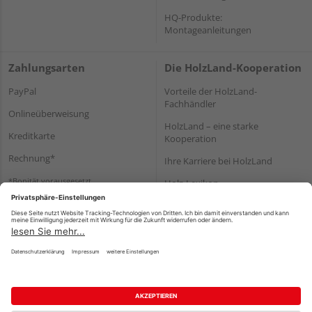
HQ-Produkte:
Montageanleitungen
Zahlungsarten
Die HolzLand-Kooperation
PayPal
Vorteile der HolzLand-
Fachhändler
Onlineüberweisung
HolzLand – eine starke
Kreditkarte
Kooperation
Rechnung*
Ihre Karriere bei HolzLand
*Bonität vorausgesetzt
Holz-Lexikon
Bauanleitungen
HolzLand Mitglieder-Bereich
Impressum
Datenschutz
Nutzungsbedingungen
Barrierefreiheitserklärung
Vertrag widerrufen