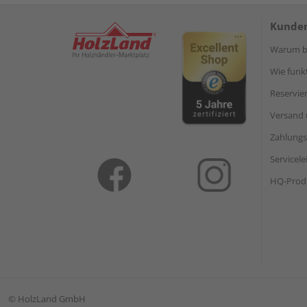
Kunden
Warum be
Wie funkt
Reservie
Versand 
Zahlungs
Servicel
HQ-Prod
©
HolzLand GmbH