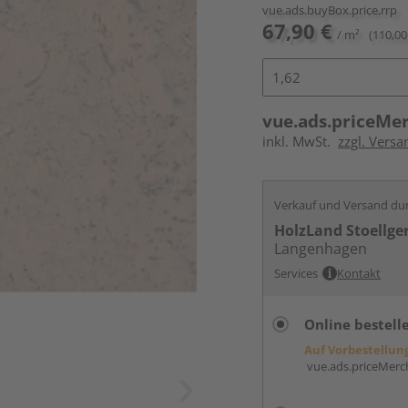
vue.ads.buyBox.price.rrp
67,90 €
/ m²
(110,00
vue.ads.priceMe
inkl. MwSt.
zzgl. Versa
Verkauf und Versand du
HolzLand Stoellge
Langenhagen
Services
Kontakt
Online bestell
Auf Vorbestellun
vue.ads.priceMerch