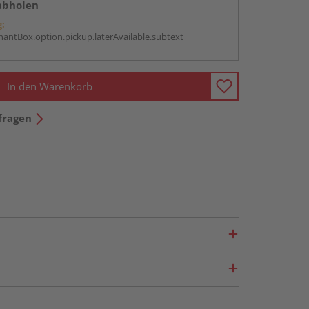
abholen
g:
antBox.option.pickup.laterAvailable.subtext
In den Warenkorb
fragen