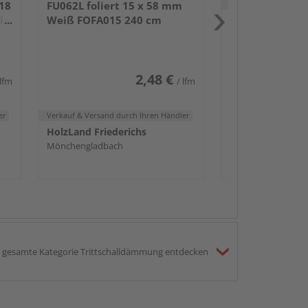
Verkauf & Versand
du
 18
FU062L foliert 15 x 58 mm
iß
Weiß FOFA015 240 cm
Holz Junge
Elmshorn
2,48 €
 lfm
/ lfm
er
Verkauf & Versand
durch Ihren Händler
HolzLand Friederichs
Mönchengladbach
gesamte Kategorie Trittschalldämmung entdecken