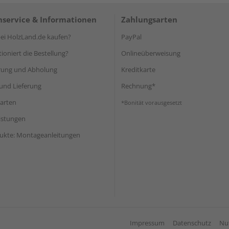
service & Informationen
Zahlungsarten
i HolzLand.de kaufen?
PayPal
ioniert die Bestellung?
Onlineüberweisung
rung und Abholung
Kreditkarte
und Lieferung
Rechnung*
arten
*Bonität vorausgesetzt
eistungen
ukte: Montageanleitungen
Impressum
Datenschutz
Nu