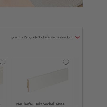
gesamte Kategorie Sockelleisten entdecken
Neuhofer Holz 
eckig L0157L R
96 mm Fichte/
lackiert 240 c
e
Neuhofer Holz Sockelleiste