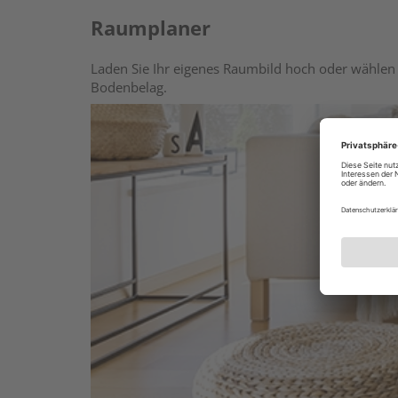
Raumplaner
Laden Sie Ihr eigenes Raumbild hoch oder wählen 
Bodenbelag.