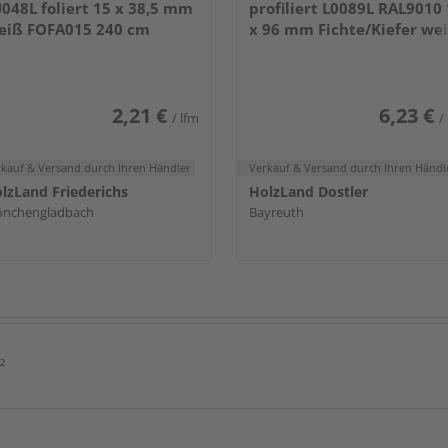
048L foliert 15 x 38,5 mm
profiliert L0089L RAL9010
eiß FOFA015 240 cm
x 96 mm Fichte/Kiefer we
lackiert 240 cm
2,21 €
6,23 €
/ lfm
/
rkauf & Versand
durch Ihren Händler
Verkauf & Versand
durch Ihren Händl
lzLand Friederichs
HolzLand Dostler
nchengladbach
Bayreuth
²