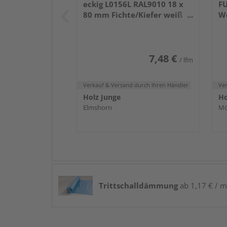
eckig L0156L RAL9010 18 x
FU
80 mm Fichte/Kiefer weiß
W
lackiert 240 cm
7,48 €
/ lfm
Verkauf & Versand
durch Ihren Händler
Ve
Holz Junge
Ho
Elmshorn
Mö
Trittschalldämmung
ab 1,17 € / m