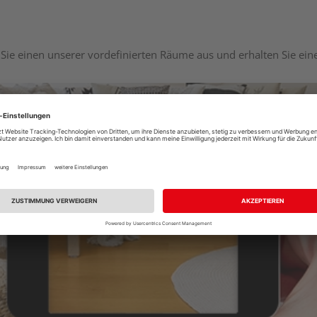
Sie einen unserer vordefinierten Räume aus und erhalten Sie ei
Raumplaner