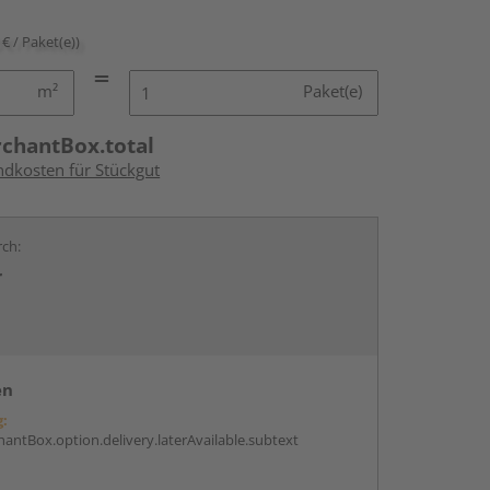
 € / Paket(e))
m²
Paket(e)
rchantBox.total
ndkosten für Stückgut
rch:
r
en
g:
antBox.option.delivery.laterAvailable.subtext