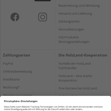
Reservierung und Abholung
Versand und Lieferung
Zahlungsarten
Serviceleistungen
HQ-Produkte:
Montageanleitungen
Zahlungsarten
Die HolzLand-Kooperation
PayPal
Vorteile der HolzLand-
Fachhändler
Onlineüberweisung
HolzLand – eine starke
Kreditkarte
Kooperation
Rechnung*
Ihre Karriere bei HolzLand
*Bonität vorausgesetzt
Holz-Lexikon
Bauanleitungen