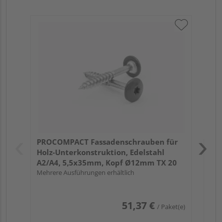
PR
sel
Unt
ve
Meh
20
Verk
Hol
PROCOMPACT Fassadenschrauben für
Rem
Holz-Unterkonstruktion, Edelstahl
A2/A4, 5,5x35mm, Kopf Ø12mm TX 20
Mehrere Ausführungen erhältlich
51,37 €
/ Paket(e)