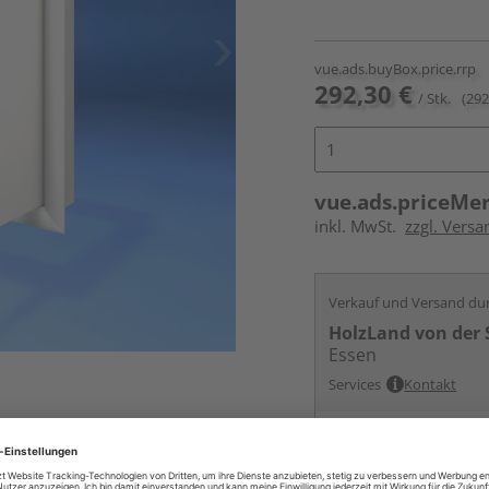
vue.ads.buyBox.price.rrp
292,30 €
/ Stk.
(292
vue.ads.priceMe
inkl. MwSt.
zzgl. Versa
Verkauf und Versand du
HolzLand von der 
Essen
Services
Kontakt
Online bestell
Auf Vorbestellun