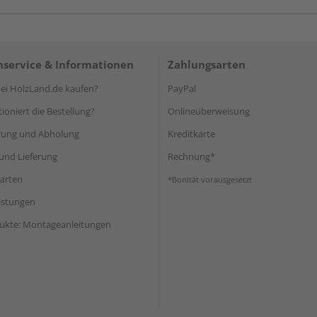
service & Informationen
Zahlungsarten
i HolzLand.de kaufen?
PayPal
ioniert die Bestellung?
Onlineüberweisung
rung und Abholung
Kreditkarte
und Lieferung
Rechnung*
arten
*Bonität vorausgesetzt
eistungen
ukte: Montageanleitungen