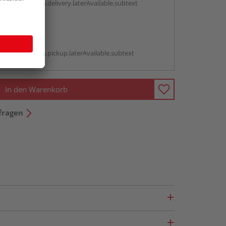
antBox.option.delivery.laterAvailable.subtext
abholen
g:
antBox.option.pickup.laterAvailable.subtext
In den Warenkorb
fragen