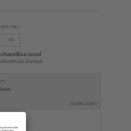
,30 € / Stk.)
Stk.
rchantBox.total
ndkosten für Stückgut
rch:
Stein
Händler ändern
en
g: