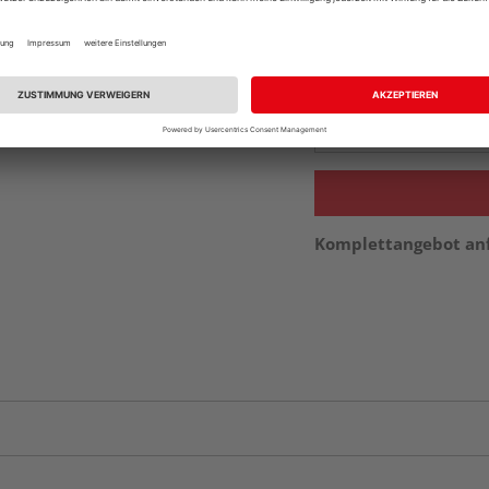
vue.ads.priceMerch
Beim Händler 
Auf Vorbestellun
vue.ads.priceMerch
Komplettangebot an