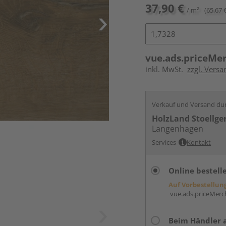
37,90 €
/ m²
(65,67 
vue.ads.priceMe
inkl. MwSt.
zzgl. Versa
Verkauf und Versand du
HolzLand Stoellge
Langenhagen
Services
Kontakt
Online bestell
Auf Vorbestellun
vue.ads.priceMerch
Beim Händler 