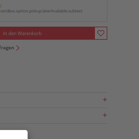
g:
antBox.option.pickup.laterAvailable.subtext
In den Warenkorb
fragen