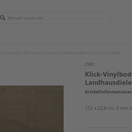
ck-Vinylboden SPC Ulme La Gomera Landhausdiele - Vinyl Strong Rigid
ZIRO
Klick-Vinylbo
Landhausdiele 
Artikelinformatione
152 x 22,8 cm, 5 mm sta