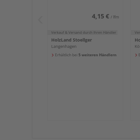
4,15 €
/ lfm
Verkauf & Versand
durch Ihren Händler
Ve
HolzLand Stoellger
Ho
Langenhagen
Kö
Erhältlich bei
5 weiteren Händlern
E