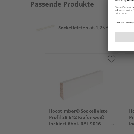
Passende Produkte
Sockelleisten
ab 1,26 € / lfm
Hocotimber® Sockelleiste
Ho
Profil SB 612 Kiefer weiß
Pr
lackiert ähnl. RAL 9016
la
2400x58x16mm
2