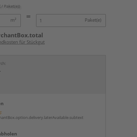
€ / Paket(e))
m²
Paket(e)
rchantBox.total
ndkosten für Stückgut
rch:
r
en
g:
antBox.option.delivery.laterAvailable.subtext
abholen