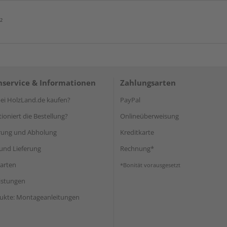
²
service & Informationen
Zahlungsarten
i HolzLand.de kaufen?
PayPal
ioniert die Bestellung?
Onlineüberweisung
rung und Abholung
Kreditkarte
und Lieferung
Rechnung*
arten
*Bonität vorausgesetzt
eistungen
ukte: Montageanleitungen