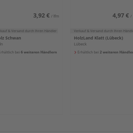
3,92 €
4,97 €
/ lfm
/
rkauf & Versand
durch Ihren Händler
Verkauf & Versand
durch Ihren Händl
lz Schwan
HolzLand Klatt (Lübeck)
ln
Lübeck
rhältlich bei
6 weiteren Händlern
Erhältlich bei
2 weiteren Händle