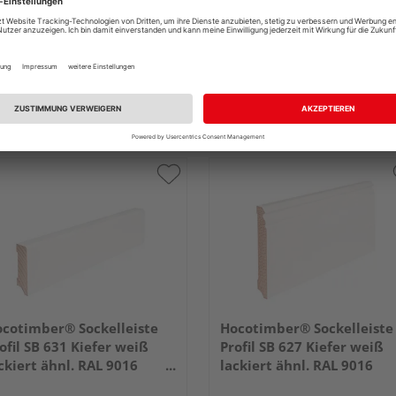
cotimber® Sockelleiste
Hocotimber® Sockelleiste
ofil SB 631 Kiefer weiß
Profil SB 627 Kiefer weiß
ckiert ähnl. RAL 9016
lackiert ähnl. RAL 9016
400x58x16mm
2400x120x16mm