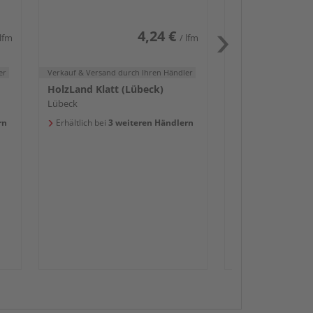
4,24 €
 lfm
/ lfm
er
Verkauf & Versand
durch Ihren Händler
HolzLand Klatt (Lübeck)
Lübeck
rn
Erhältlich bei
3 weiteren Händlern