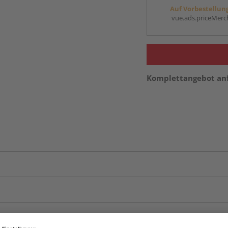
Auf Vorbestellun
vue.ads.priceMerch
Komplettangebot an