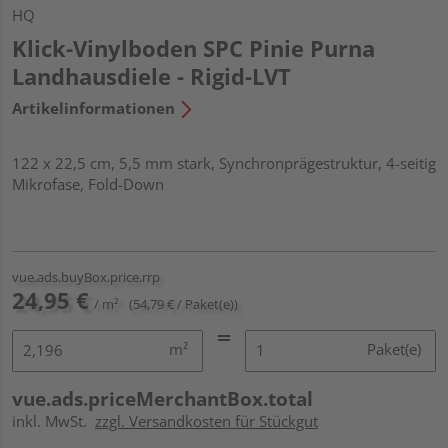
HQ
Klick-Vinylboden SPC Pinie Purna
Landhausdiele - Rigid-LVT
Artikelinformationen
122 x 22,5 cm, 5,5 mm stark, Synchronprägestruktur, 4-seitig
Mikrofase, Fold-Down
vue.ads.buyBox.price.rrp
24,95 €
/ m²
(54,79 € / Paket(e))
m²
Paket(e)
vue.ads.priceMerchantBox.total
inkl. MwSt.
zzgl. Versandkosten für Stückgut