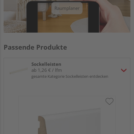
Raumplaner
Passende Produkte
Sockelleisten
ab 1,26 € / lfm
gesamte Kategorie Sockelleisten entdecken
HA
wei