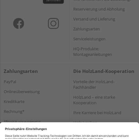
Reservierung und Abholung
Versand und Lieferung
Zahlungsarten
Serviceleistungen
HQ-Produkte:
Montageanleitungen
Zahlungsarten
Die HolzLand-Kooperation
PayPal
Vorteile der HolzLand-
Fachhändler
Onlineüberweisung
HolzLand – eine starke
Kreditkarte
Kooperation
Rechnung*
Ihre Karriere bei HolzLand
*Bonität vorausgesetzt
Holz-Lexikon
Bauanleitungen