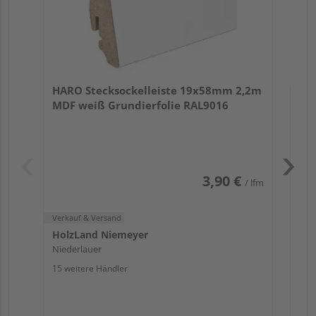
Verk
Hol
HARO Stecksockelleiste 19x58mm 2,2m
Nie
MDF weiß Grundierfolie RAL9016
13 w
3,90 €
/ lfm
Verkauf & Versand
HolzLand Niemeyer
Niederlauer
15 weitere Händler