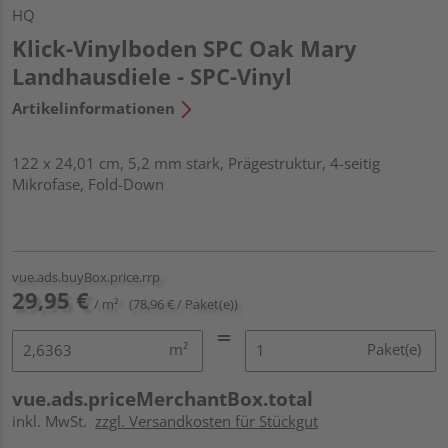
HQ
Klick-Vinylboden SPC Oak Mary
Landhausdiele - SPC-Vinyl
Artikelinformationen
122 x 24,01 cm, 5,2 mm stark, Prägestruktur, 4-seitig
Mikrofase, Fold-Down
vue.ads.buyBox.price.rrp
29,95 €
/ m²
(78,96 € / Paket(e))
m²
Paket(e)
vue.ads.priceMerchantBox.total
inkl. MwSt.
zzgl. Versandkosten für Stückgut