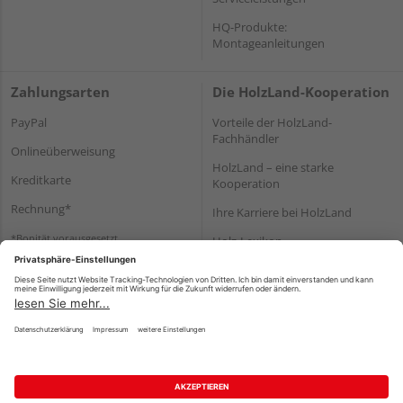
HQ-Produkte:
Montageanleitungen
Zahlungsarten
Die HolzLand-Kooperation
PayPal
Vorteile der HolzLand-
Fachhändler
Onlineüberweisung
HolzLand – eine starke
Kreditkarte
Kooperation
Rechnung*
Ihre Karriere bei HolzLand
*Bonität vorausgesetzt
Holz-Lexikon
Bauanleitungen
HolzLand Mitglieder-Bereich
Impressum
Datenschutz
Nutzungsbedingungen