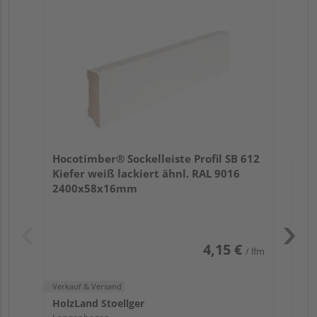
Kie
24
Verk
Hol
Hocotimber® Sockelleiste Profil SB 612
Köl
Kiefer weiß lackiert ähnl. RAL 9016
6 we
2400x58x16mm
4,15 €
/ lfm
Verkauf & Versand
HolzLand Stoellger