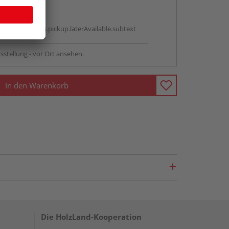
abholen
g:
antBox.option.pickup.laterAvailable.subtext
sstellung - vor Ort ansehen.
In den Warenkorb
Die HolzLand-Kooperation