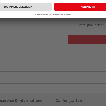
Beim Händler 
Auf Vorbestellun
vue.ads.priceMerch
Verfügbar in der Au
service & Informationen
Zahlungsarten