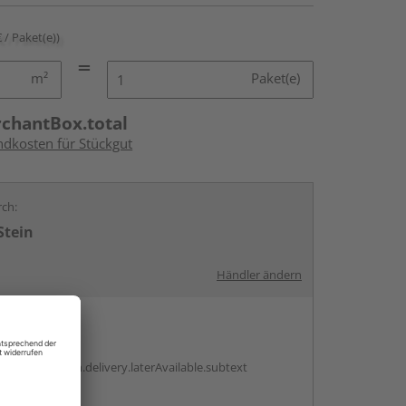
€ / Paket(e))
m²
Paket(e)
rchantBox.total
ndkosten für Stückgut
rch:
Stein
Händler ändern
en
g:
antBox.option.delivery.laterAvailable.subtext