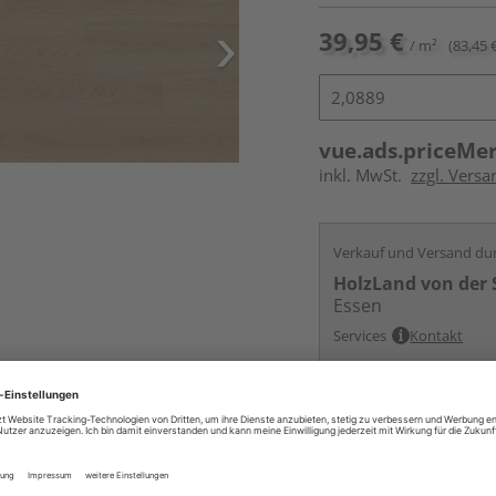
39,95 €
/ m²
(83,45 
vue.ads.priceMe
inkl. MwSt.
zzgl. Versa
Verkauf und Versand du
HolzLand von der 
Essen
Services
Kontakt
Online bestell
Auf Vorbestellun
vue.ads.priceMerch