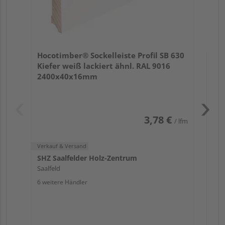
Verk
Hol
Hocotimber® Sockelleiste Profil SB 630
Köl
Kiefer weiß lackiert ähnl. RAL 9016
6 we
2400x40x16mm
3,78 €
/ lfm
Verkauf & Versand
SHZ Saalfelder Holz-Zentrum
Saalfeld
6 weitere Händler