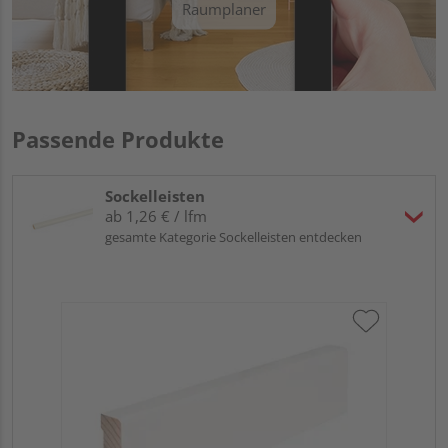
Raumplaner
Passende Produkte
Sockelleisten
ab 1,26 € / lfm
gesamte Kategorie Sockelleisten entdecken
Hoc
Kie
24