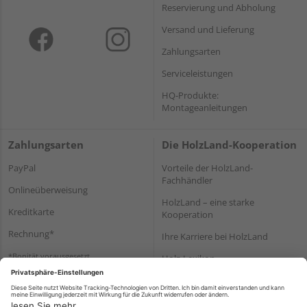
Reservierung und Abholung
Versand und Lieferung
Zahlungsarten
Serviceleistungen
HQ-Produkte:
Montageanleitungen
Zahlungsarten
Die HolzLand-Kooperation
PayPal
Vorteile der HolzLand-
Fachhändler
Onlineüberweisung
HolzLand – eine starke
Kreditkarte
Kooperation
Rechnung*
Ihre Karriere bei HolzLand
*Bonität vorausgesetzt
Holz-Lexikon
Bauanleitungen
HolzLand Mitglieder-Bereich