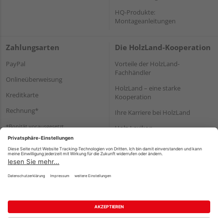
HQ-Produkte:
Montageanleitungen
Zahlungsarten
Die HolzLand-Kooperation
PayPal
Vorteile der HolzLand-
Fachhändler
Onlineüberweisung
HolzLand – eine starke
Kreditkarte
Kooperation
Rechnung*
Ihre Karriere bei HolzLand
*Bonität vorausgesetzt
Holz-Lexikon
Bauanleitungen
HolzLand Mitglieder-Bereich
Impressum
Datenschutz
Nutzungsbedingungen
Barrierefreiheitserklärung
Vertrag widerrufen