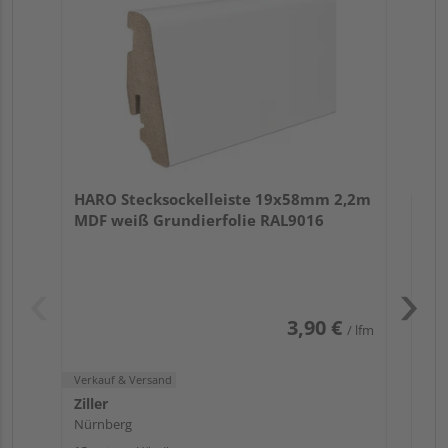
Verk
Zill
HARO Stecksockelleiste 19x58mm 2,2m
Nür
MDF weiß Grundierfolie RAL9016
13 w
3,90 €
/ lfm
Verkauf & Versand
Ziller
Nürnberg