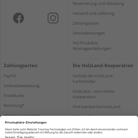
Reservierung und Abholung
Versand und Lieferung
Zahlungsarten
Serviceleistungen
HQ-Produkte:
Montageanleitungen
Zahlungsarten
Die HolzLand-Kooperation
PayPal
Vorteile der HolzLand-
Fachhändler
Onlineüberweisung
HolzLand – eine starke
Kreditkarte
Kooperation
Rechnung*
Ihre Karriere bei HolzLand
*Bonität vorausgesetzt
Holz-Lexikon
Bauanleitungen
HolzLand Mitglieder-Bereich