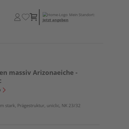
Mein Standort:
Jetzt angeben
en massiv Arizonaeiche -
c
n
m stark, Prägestruktur, uniclic, NK 23/32