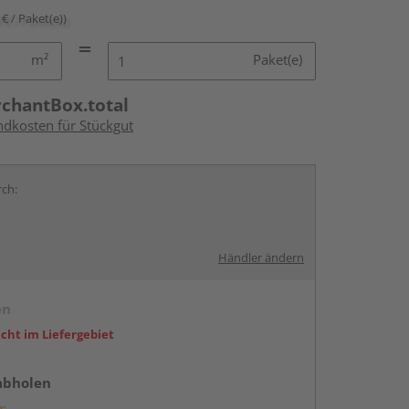
 € / Paket(e))
m²
Paket(e)
rchantBox.total
ndkosten für Stückgut
rch:
Händler ändern
en
icht im Liefergebiet
abholen
g: