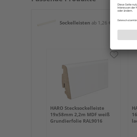
Sockelleisten
ab 1,26 € / lfm
HARO Stecksockelleiste
HA
19x58mm 2,2m MDF weiß
1
Grundierfolie RAL9016
la