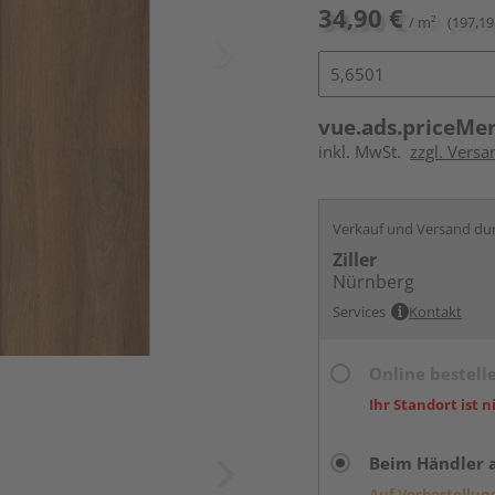
34,90 €
/ m²
(197,19
vue.ads.priceMe
inkl. MwSt.
zzgl. Versa
Verkauf und Versand du
Ziller
Nürnberg
Services
Kontakt
Online bestell
Ihr Standort ist n
Beim Händler 
Auf Vorbestellun