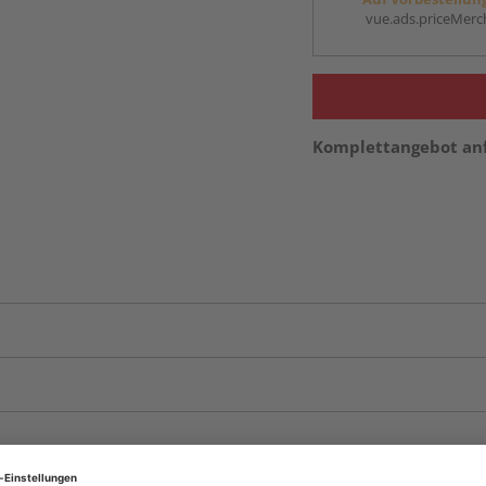
vue.ads.priceMerch
Komplettangebot an