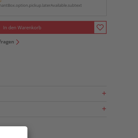
antBox.option.pickup.laterAvailable.subtext
In den Warenkorb
fragen