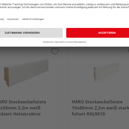
RO Stecksockelleiste
HARO Stecksockelleiste
6x58mm 2,2m weiß
15x80mm 2,2m weiß star
ckiert Holzstruktur
foliert RAL9010