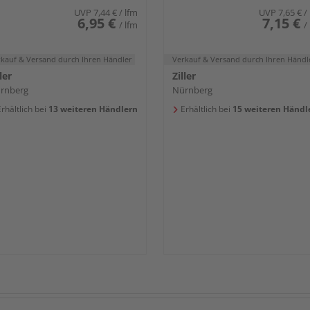
UVP
7,44 €
/ lfm
UVP
7,65 €
/
6,95 €
7,15 €
/ lfm
/
rkauf & Versand
durch Ihren Händler
Verkauf & Versand
durch Ihren Händl
ler
Ziller
rnberg
Nürnberg
rhältlich bei
13 weiteren Händlern
Erhältlich bei
15 weiteren Händl