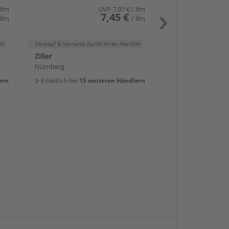
 lfm
UVP
7,97 €
/ lfm
7,45 €
 lfm
/ lfm
er
Verkauf & Versand
durch Ihren Händler
Ziller
Nürnberg
ern
Erhältlich bei
15 weiteren Händlern