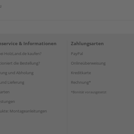
²
service & Informationen
Zahlungsarten
i HolzLand.de kaufen?
PayPal
ioniert die Bestellung?
Onlineüberweisung
rung und Abholung
Kreditkarte
und Lieferung
Rechnung*
arten
*Bonität vorausgesetzt
eistungen
ukte: Montageanleitungen