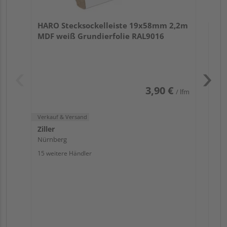
Verk
Zill
HARO Stecksockelleiste 19x58mm 2,2m
Nür
MDF weiß Grundierfolie RAL9016
13 w
3,90 €
/ lfm
Verkauf & Versand
Ziller
Nürnberg
15 weitere Händler