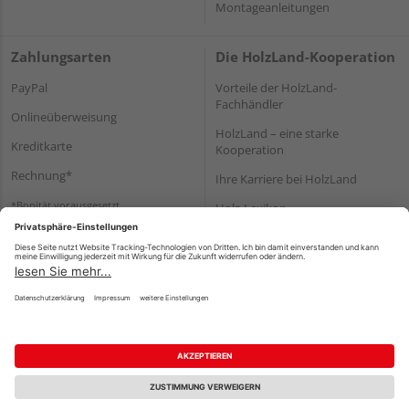
Montageanleitungen
Zahlungsarten
Die HolzLand-Kooperation
PayPal
Vorteile der HolzLand-
Fachhändler
Onlineüberweisung
HolzLand – eine starke
Kreditkarte
Kooperation
Rechnung*
Ihre Karriere bei HolzLand
*Bonität vorausgesetzt
Holz-Lexikon
Bauanleitungen
HolzLand Mitglieder-Bereich
Impressum
Datenschutz
Nutzungsbedingungen
Barrierefreiheitserklärung
Vertrag widerrufen