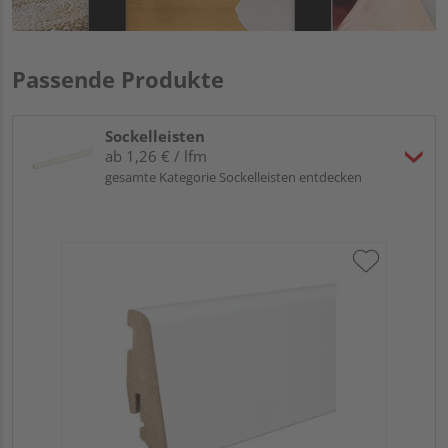
Passende Produkte
Sockelleisten
ab 1,26 € / lfm
gesamte Kategorie Sockelleisten entdecken
HA
wei