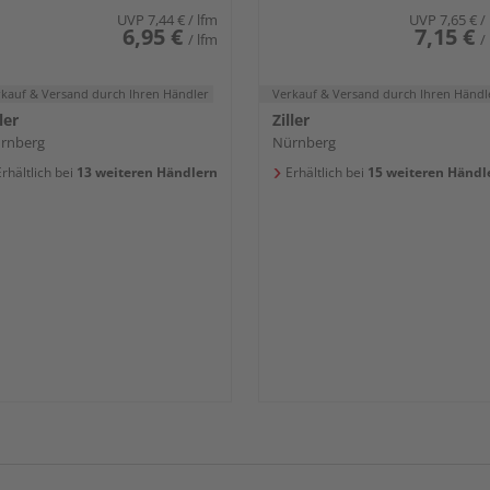
UVP
7,44 €
/ lfm
UVP
7,65 €
/
6,95 €
7,15 €
/ lfm
/
rkauf & Versand
durch Ihren Händler
Verkauf & Versand
durch Ihren Händl
ler
Ziller
rnberg
Nürnberg
rhältlich bei
13 weiteren Händlern
Erhältlich bei
15 weiteren Händl