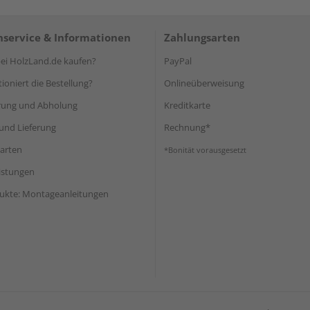
service & Informationen
Zahlungsarten
i HolzLand.de kaufen?
PayPal
ioniert die Bestellung?
Onlineüberweisung
rung und Abholung
Kreditkarte
und Lieferung
Rechnung*
arten
*Bonität vorausgesetzt
eistungen
ukte: Montageanleitungen