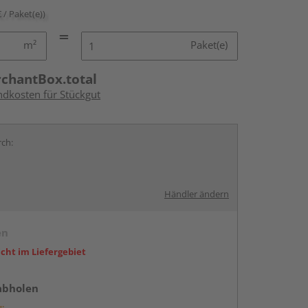
€ / Paket(e))
m²
Paket(e)
rchantBox.total
ndkosten für Stückgut
rch:
Händler ändern
en
icht im Liefergebiet
abholen
g: