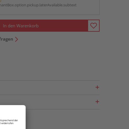
antBox.option.pickup.laterAvailable.subtext
In den Warenkorb
fragen