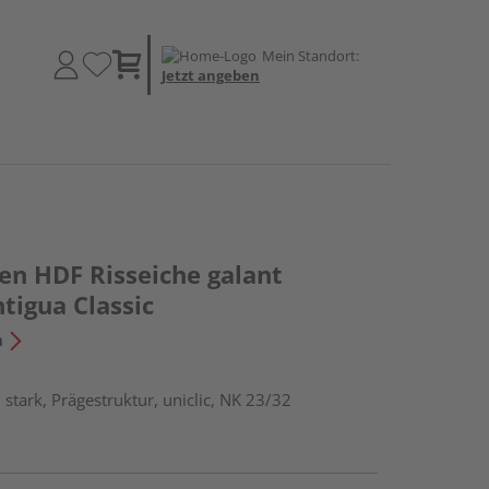
Mein Standort:
Jetzt angeben
en HDF Risseiche galant
ntigua Classic
n
stark, Prägestruktur, uniclic, NK 23/32