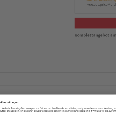
vue.ads.priceMerch
Komplettangebot an