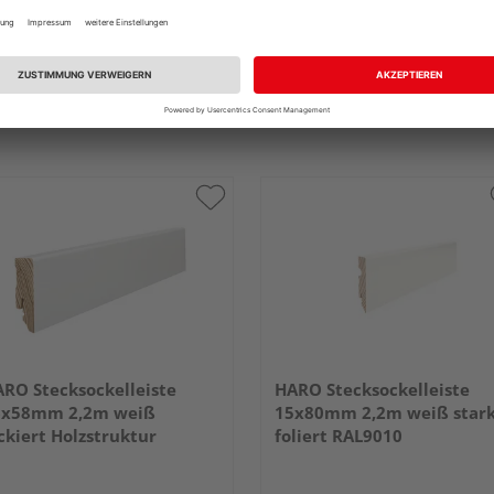
RO Stecksockelleiste
HARO Stecksockelleiste
6x58mm 2,2m weiß
15x80mm 2,2m weiß star
ckiert Holzstruktur
foliert RAL9010