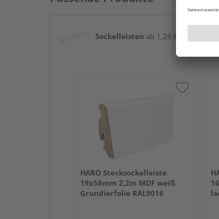
Sockelleisten
ab 1,26 € / lfm
HARO Stecksockelleiste
HA
19x58mm 2,2m MDF weiß
1
Grundierfolie RAL9016
la