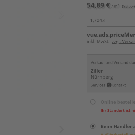
54,89 €
/ m²
(93,55 
vue.ads.priceMe
inkl. MwSt.
zzgl. Versa
Verkauf und Versand du
Ziller
Nürnberg
Services
Kontakt
Online bestell
Ihr Standort ist n
Beim Händler 
Auf Vorbestellun