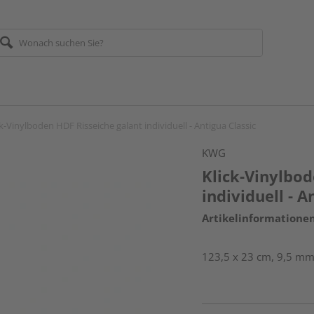
ck-Vinylboden HDF Risseiche galant individuell - Antigua Classic
KWG
Klick-Vinylbod
individuell - A
Artikelinformatione
123,5 x 23 cm, 9,5 mm 