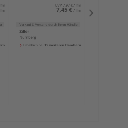
 lfm
UVP
7,97 €
/ lfm
7,45 €
 lfm
/ lfm
er
Verkauf & Versand
durch Ihren Händler
Ziller
Nürnberg
ern
Erhältlich bei
15 weiteren Händlern