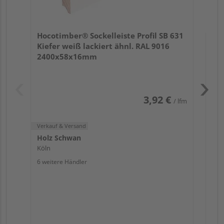
Verk
Hol
Hocotimber® Sockelleiste Profil SB 631
Lüb
Kiefer weiß lackiert ähnl. RAL 9016
2 we
2400x58x16mm
3,92 €
/ lfm
Verkauf & Versand
Holz Schwan
Köln
6 weitere Händler