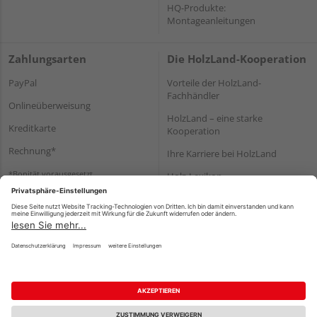
HQ-Produkte:
Montageanleitungen
Zahlungsarten
Die HolzLand-Kooperation
PayPal
Vorteile der HolzLand-
Fachhändler
Onlineüberweisung
HolzLand – eine starke
Kreditkarte
Kooperation
Rechnung*
Ihre Karriere bei HolzLand
*Bonität vorausgesetzt
Holz-Lexikon
Bauanleitungen
HolzLand Mitglieder-Bereich
Impressum
Datenschutz
Nutzungsbedingungen
Barrierefreiheitserklärung
Vertrag widerrufen