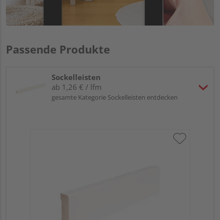
Passende Produkte
Sockelleisten
ab 1,26 € / lfm
gesamte Kategorie Sockelleisten entdecken
Hoc
Kie
24