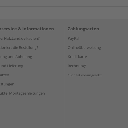
service & Informationen
Zahlungsarten
i HolzLand.de kaufen?
PayPal
ioniert die Bestellung?
Onlineüberweisung
rung und Abholung
Kreditkarte
und Lieferung
Rechnung*
arten
*Bonität vorausgesetzt
eistungen
ukte: Montageanleitungen