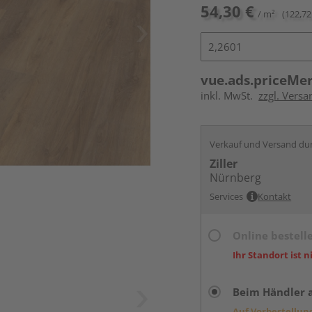
54,30 €
/ m²
(122,72
vue.ads.priceMe
inkl. MwSt.
zzgl. Versa
Verkauf und Versand du
Ziller
Nürnberg
Services
Kontakt
Online bestell
Ihr Standort ist n
Beim Händler 
Auf Vorbestellun