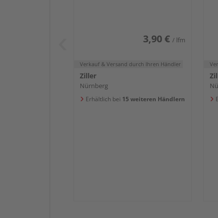
3,90 €
/ lfm
Verkauf & Versand
durch Ihren Händler
Ve
Ziller
Zil
Nürnberg
Nü
Erhältlich bei
15 weiteren Händlern
E