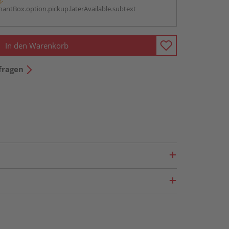
antBox.option.pickup.laterAvailable.subtext
In den Warenkorb
fragen