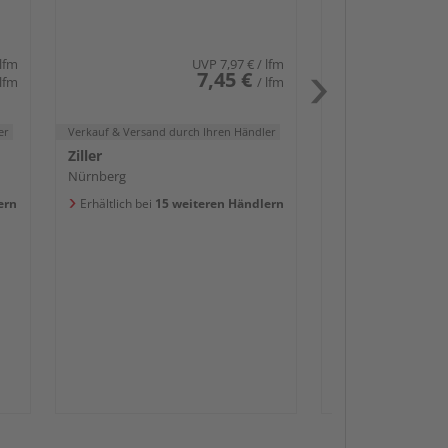
Nürnberg
Erhältlich bei
15 w
 lfm
UVP
7,97 €
/ lfm
7,45 €
 lfm
/ lfm
er
Verkauf & Versand
durch Ihren Händler
Ziller
Nürnberg
ern
Erhältlich bei
15 weiteren Händlern