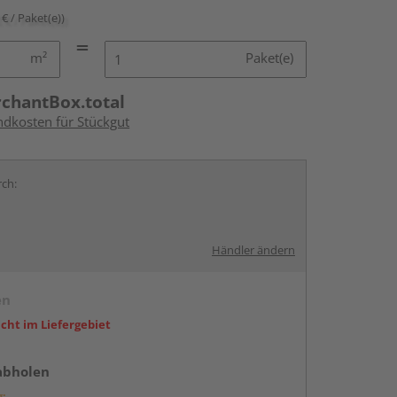
 € / Paket(e))
m²
Paket(e)
rchantBox.total
ndkosten für Stückgut
rch:
Händler ändern
en
icht im Liefergebiet
abholen
g: