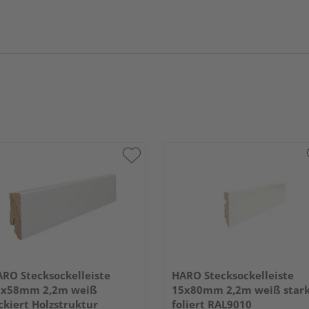
RO Stecksockelleiste
HARO Stecksockelleiste
6x58mm 2,2m weiß
15x80mm 2,2m weiß star
ckiert Holzstruktur
foliert RAL9010