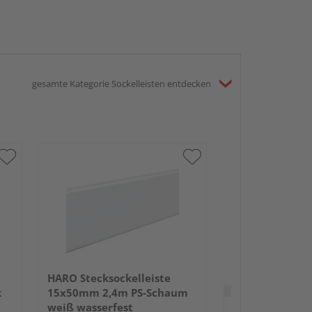
gesamte Kategorie Sockelleisten entdecken
HARO Stecksock
13,5x58mm 2,
weiß wasserfe
HARO Stecksockelleiste
Verkauf & Versand
du
k
15x50mm 2,4m PS-Schaum
weiß wasserfest
Ziller