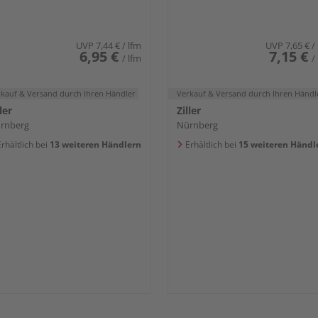
UVP
7,44 €
/ lfm
UVP
7,65 €
/
6,95 €
7,15 €
/ lfm
/
rkauf & Versand
durch Ihren Händler
Verkauf & Versand
durch Ihren Händl
ler
Ziller
rnberg
Nürnberg
rhältlich bei
13 weiteren Händlern
Erhältlich bei
15 weiteren Händl