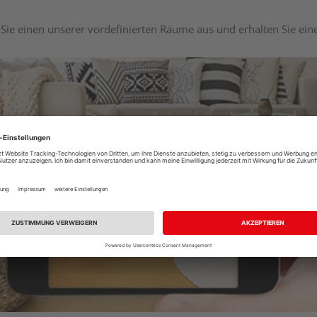
Sie einen unserer vordefinierten Räume aus und erhalten Sie ei
Raumplaner