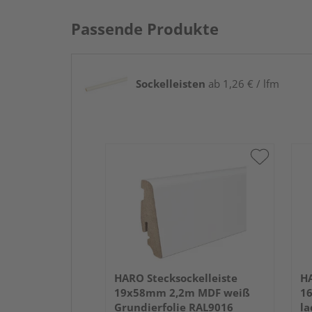
Passende Produkte
Sockelleisten
ab 1,26 € / lfm
HARO Stecksockelleiste
HA
19x58mm 2,2m MDF weiß
1
Grundierfolie RAL9016
la