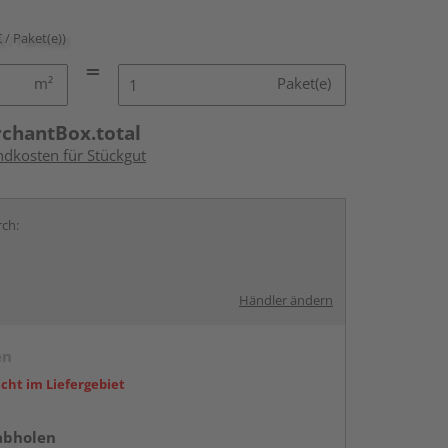
€ / Paket(e))
m²
Paket(e)
rchantBox.total
ndkosten für Stückgut
rch:
Händler ändern
en
icht im Liefergebiet
abholen