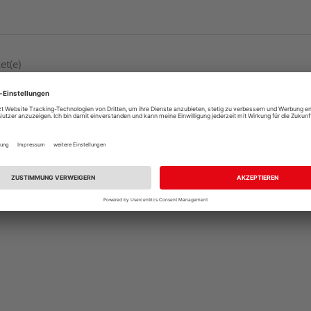
et(e)