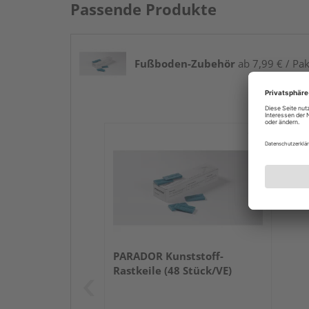
Passende Produkte
Fußboden-Zubehör
ab 7,99 € / Pak
PARADOR Kunststoff-
Rastkeile (48 Stück/VE)