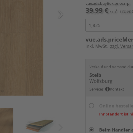
vue.ads.buyBox.price.rrp
39,99 €
/ m²
(72,98 
vue.ads.priceMe
inkl. MwSt.
zzgl. Versa
Verkauf und Versand du
Steib
Wolfsburg
Services
Kontakt
Online bestell
Ihr Standort ist n
Beim Händler 