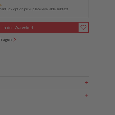
g:
antBox.option.pickup.laterAvailable.subtext
In den Warenkorb
fragen