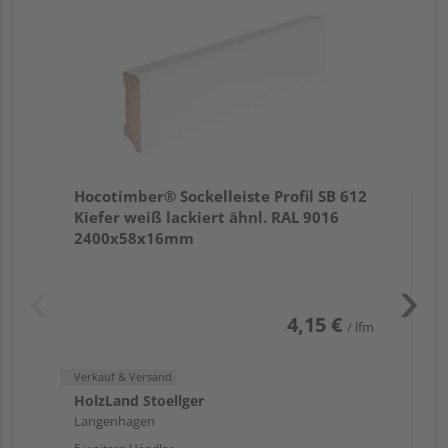
24
Verk
Hol
Hocotimber® Sockelleiste Profil SB 612
Köl
Kiefer weiß lackiert ähnl. RAL 9016
6 we
2400x58x16mm
4,15 €
/ lfm
Verkauf & Versand
HolzLand Stoellger
Langenhagen