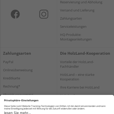
Reservierung und Abholung
Versand und Lieferung
Zahlungsarten
Serviceleistungen
HQ-Produkte:
Montageanleitungen
Zahlungsarten
Die HolzLand-Kooperation
PayPal
Vorteile der HolzLand-
Fachhändler
Onlineüberweisung
HolzLand – eine starke
Kreditkarte
Kooperation
Rechnung*
Ihre Karriere bei HolzLand
*Bonität vorausgesetzt
Holz-Lexikon
Bauanleitungen
HolzLand Mitglieder-Bereich