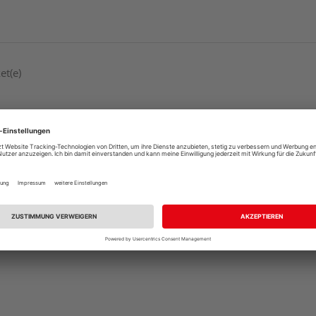
et(e)