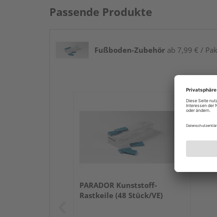
Passende Produkte
Fußboden-Zubehör
ab 7,99 € / Pak
PARADOR Kunststoff-
Rastkeile (48 Stück/VE)