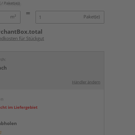
€ / Paket(e))
m²
Paket(e)
rchantBox.total
ndkosten für Stückgut
rch:
ach
Händler ändern
en
icht im Liefergebiet
abholen
g: