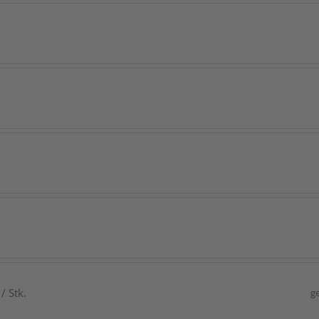
/ Stk.
g