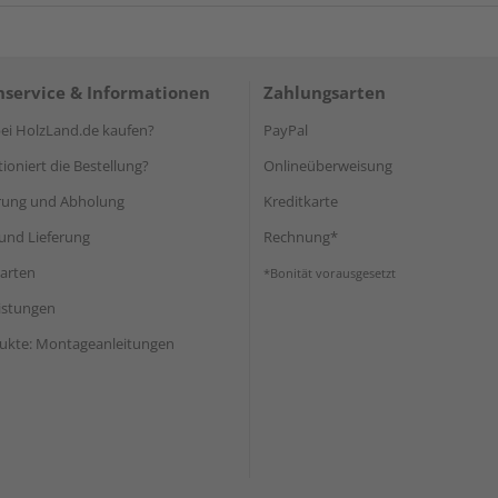
service & Informationen
Zahlungsarten
i HolzLand.de kaufen?
PayPal
ioniert die Bestellung?
Onlineüberweisung
rung und Abholung
Kreditkarte
und Lieferung
Rechnung*
arten
*Bonität vorausgesetzt
eistungen
ukte: Montageanleitungen