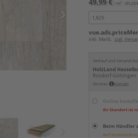
49,99 €
/ m²
(91,23 
vue.ads.priceMe
inkl. MwSt.
zzgl. Versa
Verkauf und Versand du
HolzLand Hasselb
Rosdorf-Göttingen
Services
Kontakt
Online bestell
Ihr Standort ist n
Beim Händler 
Auf Vorbestellun