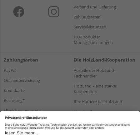
Versand und Lieferung
Zahlungsarten
Serviceleistungen
HQ-Produkte:
Montageanleitungen
Zahlungsarten
Die HolzLand-Kooperation
PayPal
Vorteile der HolzLand-
Fachhändler
Onlineüberweisung
HolzLand – eine starke
Kreditkarte
Kooperation
Rechnung*
Ihre Karriere bei HolzLand
*Bonität vorausgesetzt
Holz-Lexikon
Bauanleitungen
HolzLand Mitglieder-Bereich