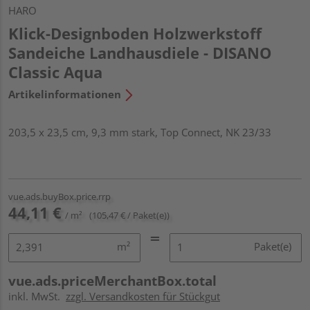
HARO
Klick-Designboden Holzwerkstoff
Sandeiche Landhausdiele - DISANO
Classic Aqua
Artikelinformationen
203,5 x 23,5 cm, 9,3 mm stark, Top Connect, NK 23/33
vue.ads.buyBox.price.rrp
44,11 €
/ m²
(105,47 € / Paket(e))
m²
Paket(e)
vue.ads.priceMerchantBox.total
inkl. MwSt.
zzgl. Versandkosten für Stückgut