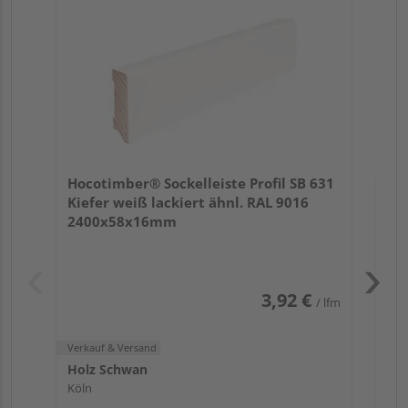
24
Verk
Hol
Hocotimber® Sockelleiste Profil SB 631
Lüb
Kiefer weiß lackiert ähnl. RAL 9016
2 we
2400x58x16mm
3,92 €
/ lfm
Verkauf & Versand
Holz Schwan
Köln