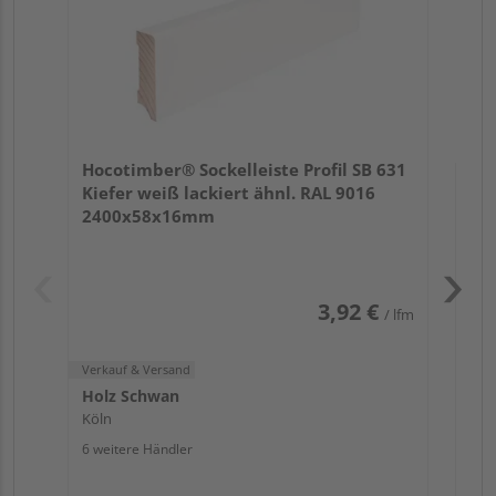
Verk
Hol
Hocotimber® Sockelleiste Profil SB 631
Lüb
Kiefer weiß lackiert ähnl. RAL 9016
2 we
2400x58x16mm
3,92 €
/ lfm
Verkauf & Versand
Holz Schwan
Köln
6 weitere Händler