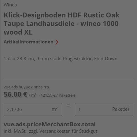
Wineo
Klick-Designboden HDF Rustic Oak
Taupe Landhausdiele - wineo 1000
wood XL
Artikelinformationen
152 x 23,8 cm, 9 mm stark, Prägestruktur, Fold-Down
vue.ads.buyBox.price.rrp
56,00 €
/ m²
(121,55 € / Paket(e))
m²
Paket(e)
vue.ads.priceMerchantBox.total
inkl. MwSt.
zzgl. Versandkosten für Stückgut