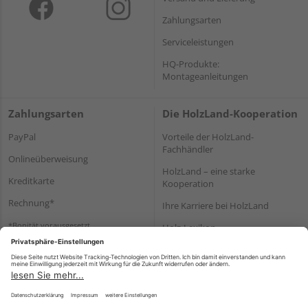
Zahlungsarten
Serviceleistungen
HQ-Produkte:
Montageanleitungen
Zahlungsarten
Die HolzLand-Kooperation
PayPal
Vorteile der HolzLand-
Fachhändler
Onlineüberweisung
HolzLand – eine starke
Kreditkarte
Kooperation
Rechnung*
Ihre Karriere bei HolzLand
*Bonität vorausgesetzt
Holz-Lexikon
Bauanleitungen
HolzLand Mitglieder-Bereich