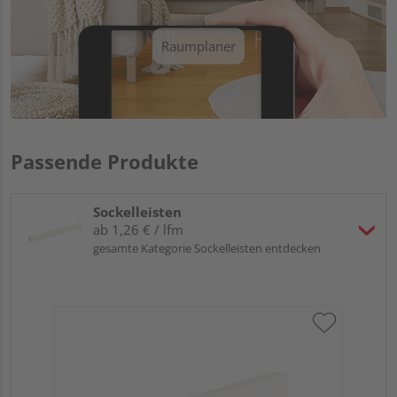
Raumplaner
Passende Produkte
Sockelleisten
ab 1,26 € / lfm
gesamte Kategorie Sockelleisten entdecken
Hoc
Kie
24