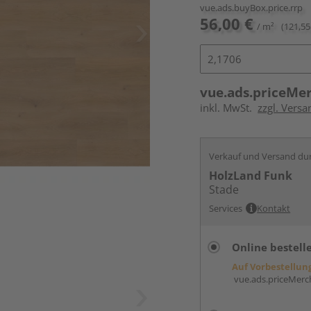
vue.ads.buyBox.price.rrp
56,00 €
/ m²
(121,55
vue.ads.priceMe
inkl. MwSt.
zzgl. Versa
Verkauf und Versand du
HolzLand Funk
Stade
Services
Kontakt
Online bestell
Auf Vorbestellun
vue.ads.priceMerch