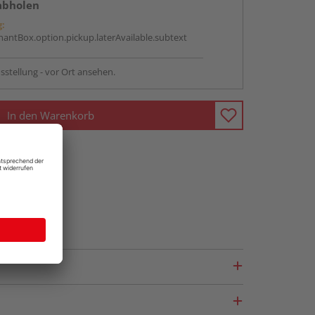
abholen
g:
antBox.option.pickup.laterAvailable.subtext
sstellung - vor Ort ansehen.
In den Warenkorb
fragen