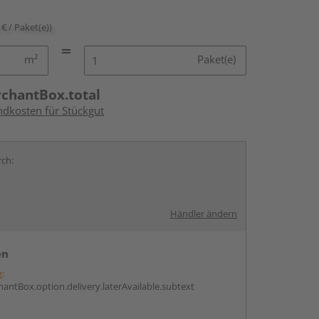
 € / Paket(e))
m²
Paket(e)
rchantBox.total
ndkosten für Stückgut
rch:
Händler ändern
en
g:
antBox.option.delivery.laterAvailable.subtext