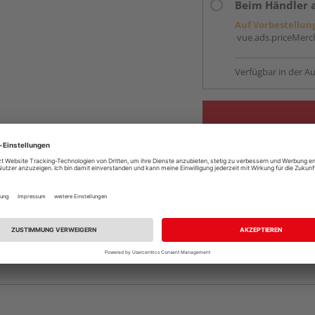
Beim Händler 
Auf Vorbestellun
vue.ads.priceMerch
Verfügbar in der Au
Komplettangebot an