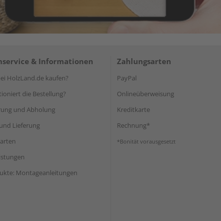
service & Informationen
Zahlungsarten
i HolzLand.de kaufen?
PayPal
ioniert die Bestellung?
Onlineüberweisung
rung und Abholung
Kreditkarte
und Lieferung
Rechnung*
arten
*Bonität vorausgesetzt
eistungen
ukte: Montageanleitungen