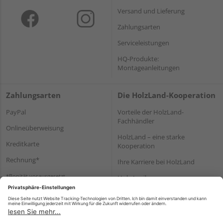
Versand und Lieferung
Zahlungsarten
Serviceleistungen
HQ-Produkte:
Montageanleitungen
Zahlungsarten
Die HolzLand-Kooperation
PayPal
Vorteile der HolzLand-
Fachhändler
Onlineüberweisung
HolzLand – eine starke
Kreditkarte
Kooperation
Rechnung*
Ihre Karriere bei HolzLand
*Bonität vorausgesetzt
Holz-Lexikon
Bauanleitungen
HolzLand Mitglieder-Bereich