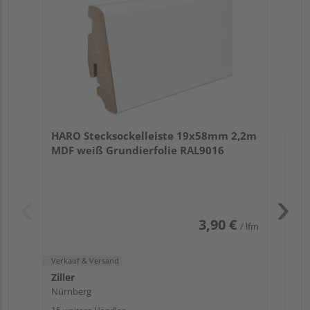
Verk
Zill
HARO Stecksockelleiste 19x58mm 2,2m
Nür
MDF weiß Grundierfolie RAL9016
13 w
3,90 €
/ lfm
Verkauf & Versand
Ziller
Nürnberg