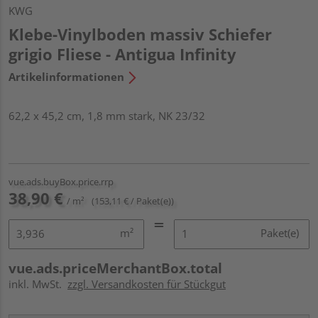
KWG
Klebe-Vinylboden massiv Schiefer
grigio Fliese - Antigua Infinity
Artikelinformationen
62,2 x 45,2 cm, 1,8 mm stark, NK 23/32
vue.ads.buyBox.price.rrp
38,90 €
/ m²
(153,11 € / Paket(e))
m²
Paket(e)
vue.ads.priceMerchantBox.total
inkl. MwSt.
zzgl. Versandkosten für Stückgut