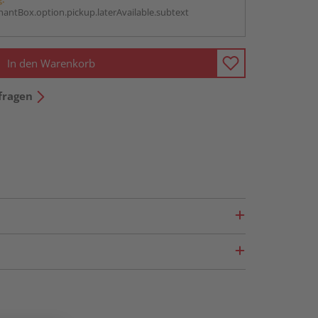
antBox.option.pickup.laterAvailable.subtext
In den Warenkorb
fragen