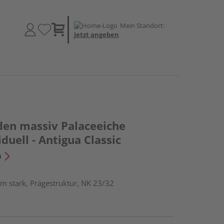
Mein Standort:
Jetzt angeben
den massiv Palaceeiche
duell - Antigua Classic
n
m stark, Prägestruktur, NK 23/32