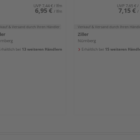
UVP
7,44 €
/ lfm
UVP
7,65 €
/
6,95 €
7,15 €
/ lfm
/
rkauf & Versand
durch Ihren Händler
Verkauf & Versand
durch Ihren Händl
ler
Ziller
rnberg
Nürnberg
rhältlich bei
13 weiteren Händlern
Erhältlich bei
15 weiteren Händl