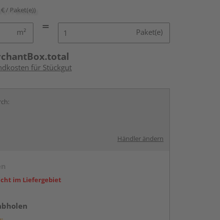
 € / Paket(e))
m²
Paket(e)
rchantBox.total
ndkosten für Stückgut
rch:
Händler ändern
en
icht im Liefergebiet
abholen
g: