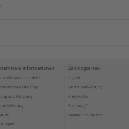
²
service & Informationen
Zahlungsarten
i HolzLand.de kaufen?
PayPal
ioniert die Bestellung?
Onlineüberweisung
rung und Abholung
Kreditkarte
und Lieferung
Rechnung*
arten
*Bonität vorausgesetzt
eistungen