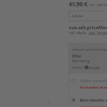
41,90 €
/ m²
(187,14
vue.ads.priceMe
inkl. MwSt.
zzgl. Versa
Verkauf und Versand du
Ziller
Nürnberg
Services
Kontakt
Online bestell
Ihr Standort ist n
Beim Händler 
Auf Vorbestellun