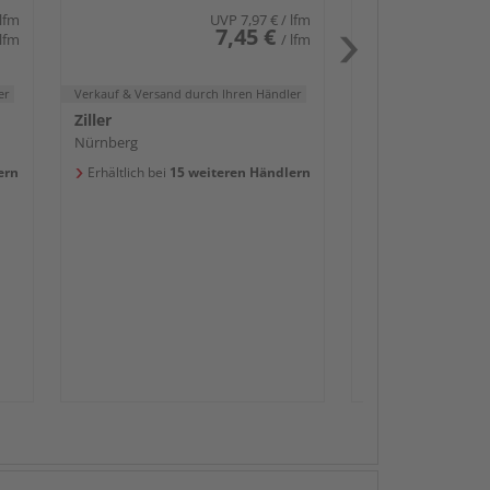
 lfm
UVP
7,97 €
/ lfm
7,45 €
 lfm
/ lfm
er
Verkauf & Versand
durch Ihren Händler
Ziller
Nürnberg
ern
Erhältlich bei
15 weiteren Händlern