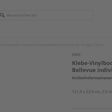
be-Vinylboden massiv Palaceeiche Bellevue individuell - Antigua Classic
KWG
Klebe-Vinylbo
Bellevue indivi
Artikelinformatione
121,9 x 22,9 cm, 2,5 m