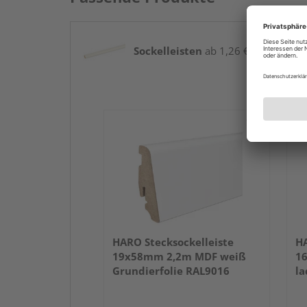
Sockelleisten
ab 1,26 € / lfm
HARO Stecksockelleiste
HA
19x58mm 2,2m MDF weiß
1
Grundierfolie RAL9016
la