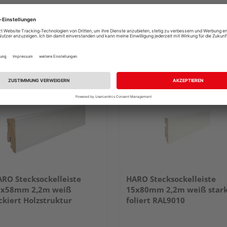
RO Stecksockelleiste
HARO Stecksockelleiste
6x58mm 2,2m weiß
15x80mm 2,2m weiß star
ckiert Holzstruktur
foliert RAL9010