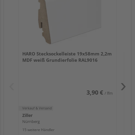
Verk
Zill
HARO Stecksockelleiste 19x58mm 2,2m
Nür
MDF weiß Grundierfolie RAL9016
13 w
3,90 €
/ lfm
Verkauf & Versand
Ziller
Nürnberg
15 weitere Händler