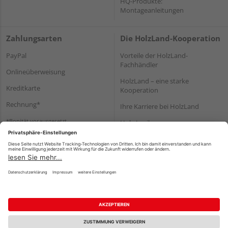
HQ-Produkte:
Montageanleitungen
Zahlungsarten
Die HolzLand-Kooperation
PayPal
Vorteile der HolzLand-
Fachhändler
Onlineüberweisung
HolzLand – eine starke
Kreditkarte
Kooperation
Rechnung*
Ihre Karriere bei HolzLand
*Bonität vorausgesetzt
Holz-Lexikon
Bauanleitungen
HolzLand Mitglieder-Bereich
Impressum
Datenschutz
Nutzungsbedingungen
Barrierefreiheitserklärung
Vertrag widerrufen