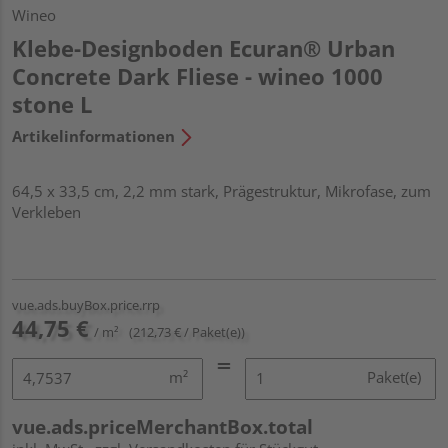
Wineo
Klebe-Designboden Ecuran® Urban
Concrete Dark Fliese - wineo 1000
stone L
Artikelinformationen
64,5 x 33,5 cm, 2,2 mm stark, Prägestruktur, Mikrofase, zum
Verkleben
vue.ads.buyBox.price.rrp
44,75 €
/ m²
(212,73 € / Paket(e))
m²
Paket(e)
vue.ads.priceMerchantBox.total