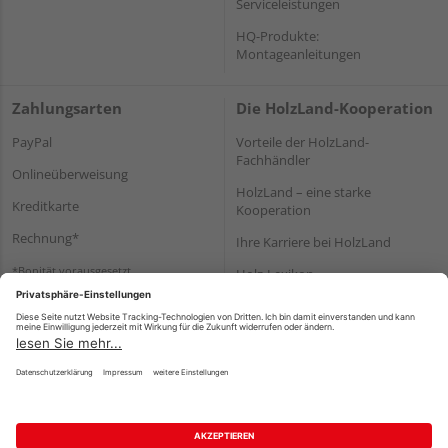
Serviceleistungen
HQ-Produkte:
Montageanleitungen
Zahlungsarten
Die HolzLand-Kooperation
PayPal
Vorteile der HolzLand-
Fachhändler
Onlineüberweisung
HolzLand – eine starke
Kreditkarte
Kooperation
Rechnung*
Ihre Karriere bei HolzLand
*Bonität vorausgesetzt
Holz-Lexikon
Bauanleitungen
HolzLand Mitglieder-Bereich
Impressum
Datenschutz
Nutzungsbedingungen