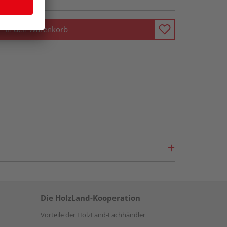
In den Warenkorb
Die HolzLand-Kooperation
Vorteile der HolzLand-Fachhändler