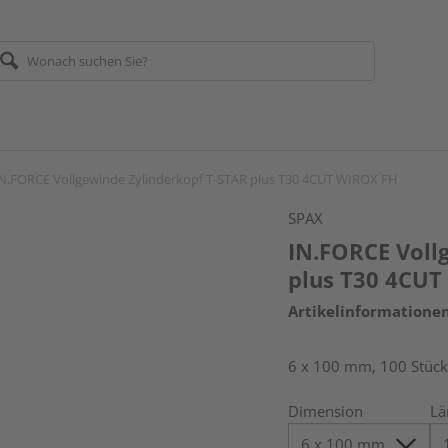
N.FORCE Vollgewinde Zylinderkopf T-STAR plus T30 4CUT WIROX FH
SPAX
IN.FORCE Voll
plus T30 4CU
Artikelinformatione
6 x 100 mm, 100 Stück
Dimension
Lä