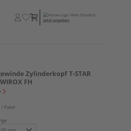
Mein Standort:
Jetzt angeben
gewinde Zylinderkopf T-STAR
T WIROX FH
n
 / Paket
nge