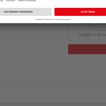
vue.ads.priceMerch
Beim Händler 
Auf Lager:
Abholu
Verfügbar in der Au