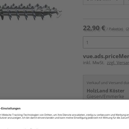
22,90 €
/ Paket(e)
(
vue.ads.priceMe
inkl. MwSt.
zzgl. Versa
Verkauf und Versand du
HolzLand Köster
Giesen/Emmerke
Kontakt
Online bestell
Auf Lager: