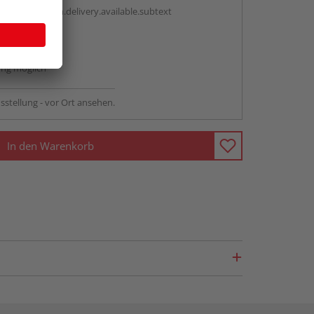
antBox.option.delivery.available.subtext
abholen
ng möglich
sstellung - vor Ort ansehen.
In den Warenkorb