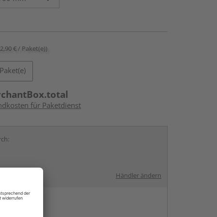
22,90 € / Paket(e))
Paket(e)
rchantBox.total
ndkosten für Paketdienst
rch:
Händler ändern
en