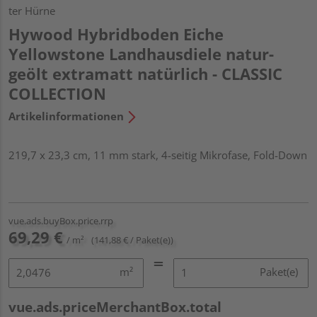
ter Hürne
Hywood Hybridboden Eiche
Yellowstone Landhausdiele natur-
geölt extramatt natürlich - CLASSIC
COLLECTION
Artikelinformationen
219,7 x 23,3 cm, 11 mm stark, 4-seitig Mikrofase, Fold-Down
vue.ads.buyBox.price.rrp
69,29 €
/ m²
(141,88 € / Paket(e))
m²
Paket(e)
vue.ads.priceMerchantBox.total