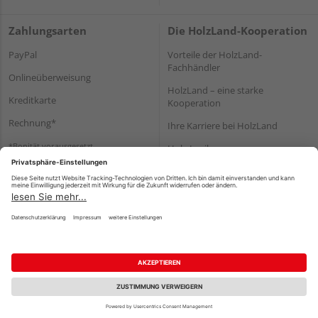
Zahlungsarten
Die HolzLand-Kooperation
PayPal
Vorteile der HolzLand-
Fachhändler
Onlineüberweisung
HolzLand – eine starke
Kreditkarte
Kooperation
Rechnung*
Ihre Karriere bei HolzLand
*Bonität vorausgesetzt
Holz-Lexikon
Bauanleitungen
HolzLand Mitglieder-Bereich
Impressum
Datenschutz
Nutzungsbedingungen
Barrierefreiheitserklärung
Vertrag widerrufen
©
HolzLand GmbH