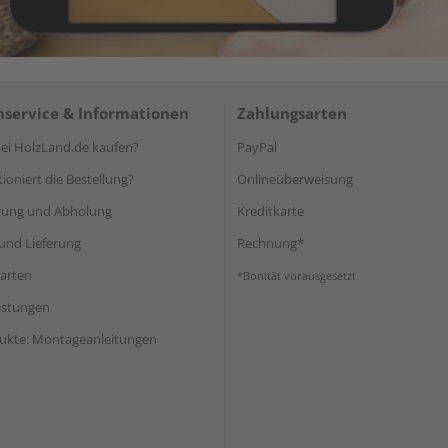
service & Informationen
Zahlungsarten
i HolzLand.de kaufen?
PayPal
ioniert die Bestellung?
Onlineüberweisung
rung und Abholung
Kreditkarte
und Lieferung
Rechnung*
arten
*Bonität vorausgesetzt
eistungen
ukte: Montageanleitungen