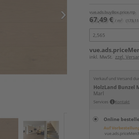
vue.ads.buyBox.price.rrp
67,49 €
/ m²
(173,11
vue.ads.priceMe
inkl. MwSt.
zzgl. Versa
Verkauf und Versand du
HolzLand Bunzel 
Marl
Services
Kontakt
Online bestell
Auf Vorbestellun
vue.ads.priceMerch