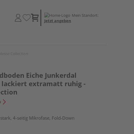
Mein Standort:
Jetzt angeben
lesse Collection
boden Eiche Junkerdal
lackiert extramatt ruhig -
ection
n
tark, 4-seitig Mikrofase, Fold-Down