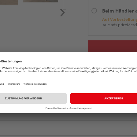
Beim Händler 
Auf Vorbestellun
vue.ads.priceMerch
Komplettangebot an