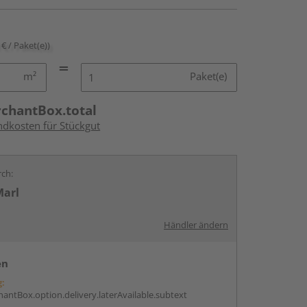
 € / Paket(e))
m²
Paket(e)
rchantBox.total
ndkosten für Stückgut
rch:
Marl
Händler ändern
en
g:
antBox.option.delivery.laterAvailable.subtext