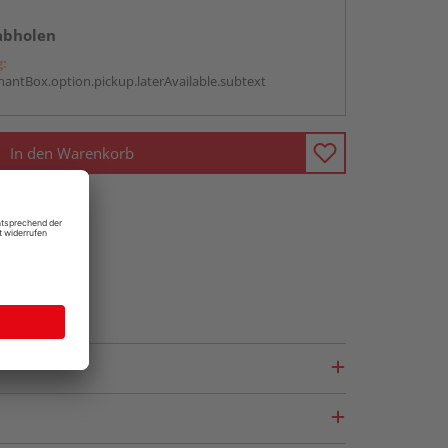
abholen
g:
antBox.option.pickup.laterAvailable.subtext
In den Warenkorb
fragen