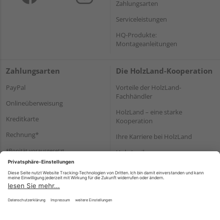
Zahlungsarten
Serviceleistungen
HQ-Produkte:
Montageanleitungen
Zahlungsarten
Die HolzLand-Kooperation
PayPal
Vorteile der HolzLand-
Fachhändler
Onlineüberweisung
HolzLand – eine starke
Kreditkarte
Kooperation
Rechnung*
Ihre Karriere bei HolzLand
*Bonität vorausgesetzt
Holz-Lexikon
Bauanleitungen
HolzLand Mitglieder-Bereich