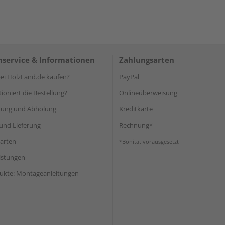
service & Informationen
Zahlungsarten
i HolzLand.de kaufen?
PayPal
ioniert die Bestellung?
Onlineüberweisung
rung und Abholung
Kreditkarte
und Lieferung
Rechnung*
arten
*Bonität vorausgesetzt
eistungen
ukte: Montageanleitungen