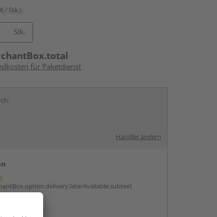
€ / Stk.)
Stk.
rchantBox.total
ndkosten für Paketdienst
rch:
Händler ändern
en
g:
antBox.option.delivery.laterAvailable.subtext
ren Händlern