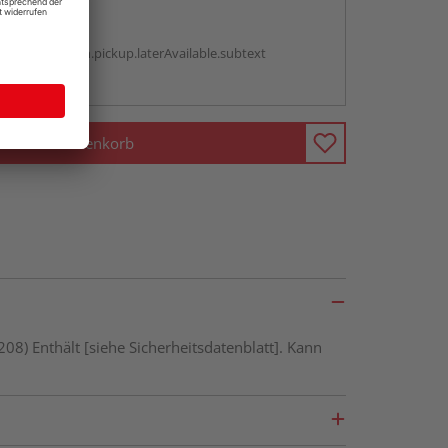
abholen
g:
antBox.option.pickup.laterAvailable.subtext
ren Händlern
In den Warenkorb
08) Enthält [siehe Sicherheitsdatenblatt]. Kann