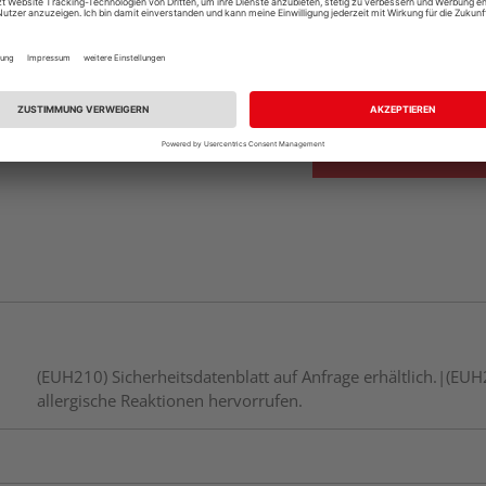
Beim Händler 
Auf Vorbestellun
vue.ads.priceMerch
Auf Lager bei
ande
(EUH210) Sicherheitsdatenblatt auf Anfrage erhältlich.|(EUH2
allergische Reaktionen hervorrufen.