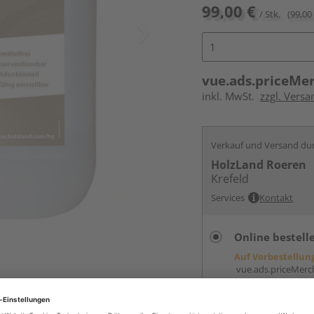
99,00 €
/ Stk.
(99,00 
vue.ads.priceMe
inkl. MwSt.
zzgl. Versa
Verkauf und Versand du
HolzLand Roeren
Krefeld
Services
Kontakt
Online bestell
Auf Vorbestellun
vue.ads.priceMerch
Auf Lager bei
ande