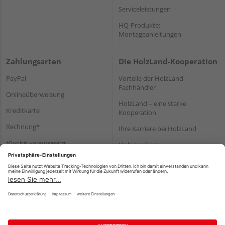
Serviceleistungen
HQ-Produkte:
Montageanleitungen
Zahlungsarten
Die HolzLand-Kooperation
PayPal
Vorteile der HolzLand-
Fachhändler
Onlineüberweisung
HolzLand – eine starke
Kreditkarte
Kooperation
Rechnung*
Ihre Karriere bei HolzLand
*Bonität vorausgesetzt
Holz-Lexikon
Bauanleitungen
HolzLand Mitglieder-Bereich
Impressum
Datenschutz
Nutzungsbedingungen