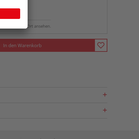
abholen
ng möglich
sstellung - vor Ort ansehen.
In den Warenkorb