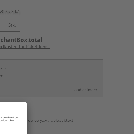
,31 € / Stk.)
Stk.
rchantBox.total
ndkosten für Paketdienst
rch:
er
Händler ändern
en
antBox.option.delivery.available.subtext