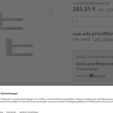
vue.ads.buyBox.price.rrp
203,31 €
/ Stk.
(203
vue.ads.priceMe
inkl. MwSt.
zzgl. Versa
Verkauf und Versand du
HolzLand Niemey
Niederlauer
Services
Kontakt
Online bestell
Auf Lager:
vue.ads.priceMerch