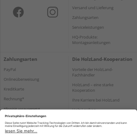
Versand und Lieferung
Zahlungsarten
Serviceleistungen
HQ-Produkte:
Montageanleitungen
Zahlungsarten
Die HolzLand-Kooperation
PayPal
Vorteile der HolzLand-
Fachhändler
Onlineüberweisung
HolzLand – eine starke
Kreditkarte
Kooperation
Rechnung*
Ihre Karriere bei HolzLand
*Bonität vorausgesetzt
Holz-Lexikon
Bauanleitungen
HolzLand Mitglieder-Bereich