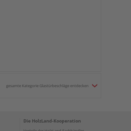
gesamte Kategorie Glastürbeschläge entdecken
Die HolzLand-Kooperation
Vorteile der HolzLand-Fachhändler