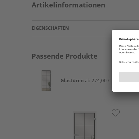
Artikelinformationen
EIGENSCHAFTEN
Passende Produkte
Glastüren
ab 274,00 € / Stk.