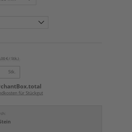
,00 € / Stk.)
Stk.
rchantBox.total
ndkosten für Stückgut
rch:
Stein