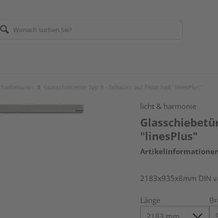
chiebetüren
Glasschiebetür Typ 8 - Schwarz auf Float hell "linesPlus"
licht & harmonie
Glasschiebetür
"linesPlus"
Artikelinformatione
2183x935x8mm DIN vari
Länge
Br