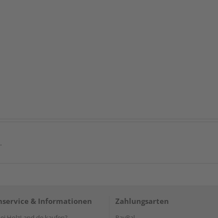
.
service & Informationen
Zahlungsarten
i HolzLand.de kaufen?
PayPal