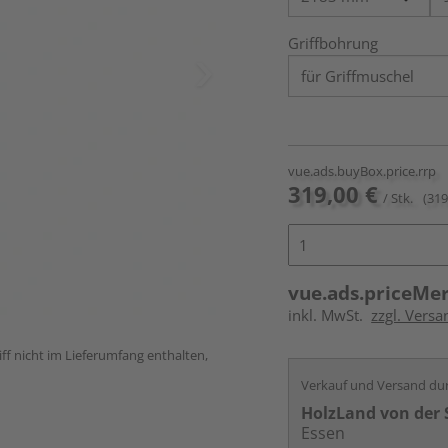
Griffbohrung
vue.ads.buyBox.price.rrp
319,00 €
/ Stk.
(319
vue.ads.priceMe
inkl. MwSt.
zzgl. Versa
ff nicht im Lieferumfang enthalten,
Verkauf und Versand du
HolzLand von der 
Essen