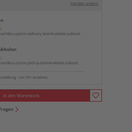
Händler ändern
en
g:
antBox.option.delivery.laterAvailable.subtext
abholen
g:
antBox.option.pickup.laterAvailable.subtext
sstellung - vor Ort ansehen.
In den Warenkorb
fragen