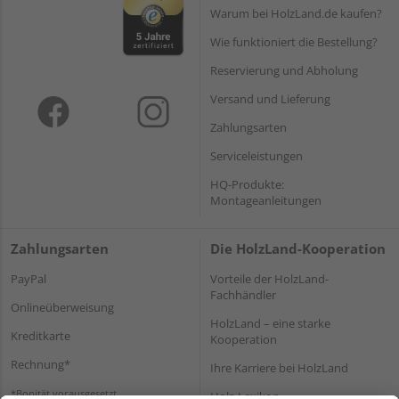
Warum bei HolzLand.de kaufen?
Wie funktioniert die Bestellung?
Reservierung und Abholung
Versand und Lieferung
Zahlungsarten
Serviceleistungen
HQ-Produkte:
Montageanleitungen
Zahlungsarten
Die HolzLand-Kooperation
PayPal
Vorteile der HolzLand-
Fachhändler
Onlineüberweisung
HolzLand – eine starke
Kreditkarte
Kooperation
Rechnung*
Ihre Karriere bei HolzLand
*Bonität vorausgesetzt
Holz-Lexikon